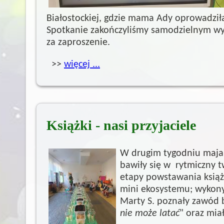
Białostockiej, gdzie mama Ady oprowadzi
Spotkanie zakończyliśmy samodzielnym wy
za zaproszenie.
>>
więcej ...
Książki - nasi przyjaciele
W drugim tygodniu maja „
bawiły się w rytmiczny t
etapy powstawania książ
mini ekosystemu; wykonyw
Marty S. poznały zawód bi
nie może latać
" oraz mia