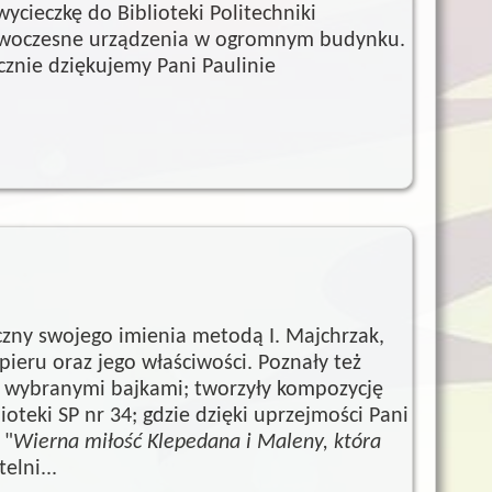
cieczkę do Biblioteki Politechniki
 nowoczesne urządzenia w ogromnym budynku.
nie dziękujemy Pani Paulinie
czny swojego imienia metodą I. Majchrzak,
pieru oraz jego właściwości. Poznały też
z wybranymi bajkami; tworzyły kompozycję
oteki SP nr 34; gdzie dzięki uprzejmości Pani
 "
Wierna miłość Klepedana i Maleny, która
elni...