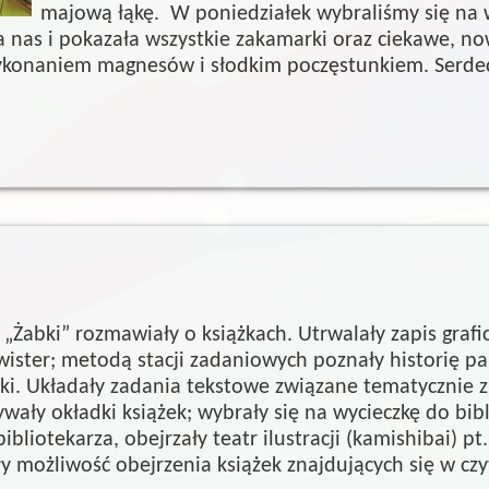
majową łąkę. W poniedziałek wybraliśmy się na wy
ła nas i pokazała wszystkie zakamarki oraz ciekawe,
konaniem magnesów i słodkim poczęstunkiem. Serdecz
Żabki” rozmawiały o książkach. Utrwalały zapis grafi
wister; metodą stacji zadaniowych poznały historię pa
ki. Układały zadania tekstowe związane tematycznie 
ały okładki książek; wybrały się na wycieczkę do bibli
bliotekarza, obejrzały teatr ilustracji (kamishibai) pt.
ły możliwość obejrzenia książek znajdujących się w czyt