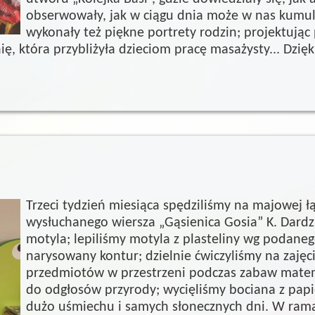
obserwowały, jak w ciągu dnia może w nas kumulo
wykonały też piękne portrety rodzin; projektują
ę, która przybliżyła dzieciom pracę masażysty... Dzię
Trzeci tydzień miesiąca spędziliśmy na majowej 
wysłuchanego wiersza „Gąsienica Gosia” K. Dardzi
motyla; lepiliśmy motyla z plasteliny wg podane
narysowany kontur; dzielnie ćwiczyliśmy na zaję
przedmiotów w przestrzeni podczas zabaw matem
do odgłosów przyrody; wycięliśmy bociana z papi
dużo uśmiechu i samych słonecznych dni. W ram