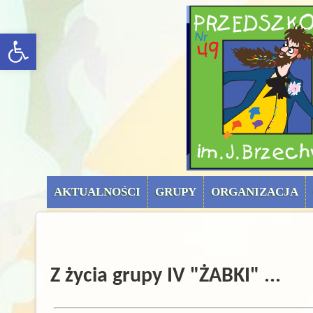
menu górne (uproszc
rozwiń/zwiń panel
AKTUALNOŚCI
GRUPY
ORGANIZACJA
Z życia grupy IV "ŻABKI" ...