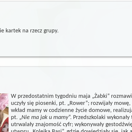
 kartek na rzecz grupy.
W przedostatnim tygodniu maja „Żabki” rozmawia
uczyły się piosenki, pt. „Rower”; rozwijały mowę
wkład mamy w codzienne życie domowe, realizuj
pt. „
Nie ma jak u mamy
”. Przedszkolaki wykonały 
utrwalały znajomość cyfr; wykonywały gestodźwięk
utworu „Kolejka Basi”, gdzie dowiedziały się, jak