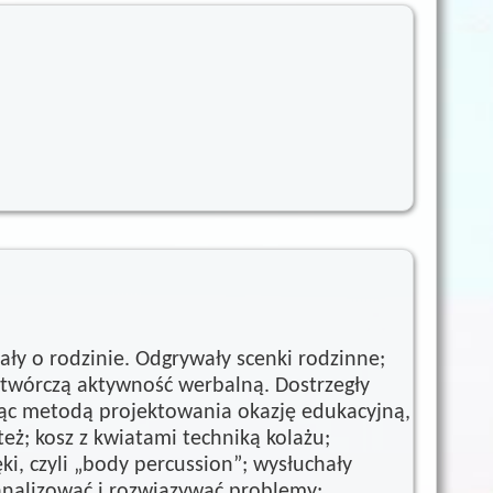
ły o rodzinie. Odgrywały scenki rodzinne;
, twórczą aktywność werbalną. Dostrzegły
ąc metodą projektowania okazję edukacyjną,
też; kosz z kwiatami techniką kolażu;
i, czyli „body percussion”; wysłuchały
 analizować i rozwiązywać problemy;