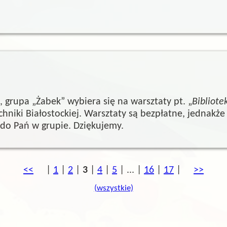
, grupa „Żabek” wybiera się na warsztaty pt. „
Bibliote
echniki Białostockiej. Warsztaty są bezpłatne, jednakże
 do Pań w grupie. Dziękujemy.
poprzednia
<<
|
1
|
2
|
3
|
4
|
5
|
...
|
16
|
17
|
kolejna
>>
(wszystkie)