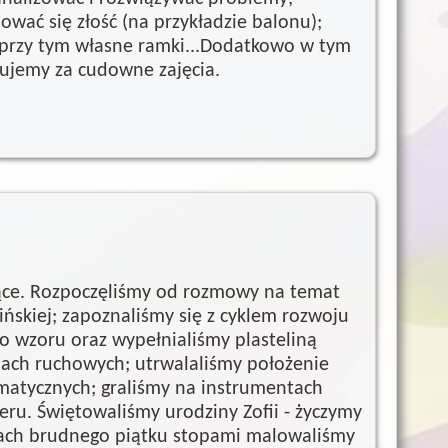
wać się złość (na przykładzie balonu);
c przy tym własne ramki...Dodatkowo w tym
kujemy za cudowne zajęcia.
łące. Rozpoczęliśmy od rozmowy na temat
ńskiej; zapoznaliśmy się z cyklem rozwoju
go wzoru oraz wypełnialiśmy plasteliną
ciach ruchowych; utrwalaliśmy położenie
atycznych; graliśmy na instrumentach
eru. Świętowaliśmy urodziny Zofii - życzymy
ach brudnego piątku stopami malowaliśmy