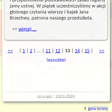
i przypomnienie podstawowych zasad higieny
jamy ustnej. W piątek uczestniczyliśmy w akcji
głośnego czytania wierszy i bajek Jana
Brzechwy, patrona naszego przedszkola.
>>
więcej ...
poprzednia
<<
|
1
|
2
|
...
|
11
|
12
|
13
|
14
|
15
|
kolej
>>
(wszystkie)
co u nas
/
2023-2024
↑
góra strony