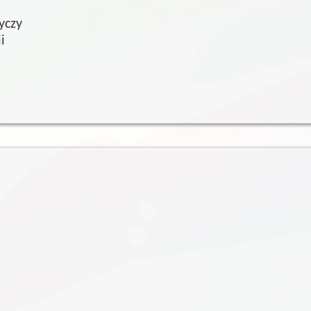
dyczy
i