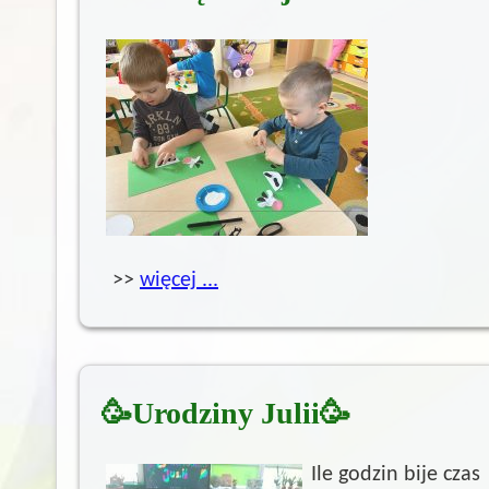
>>
więcej ...
🥳Urodziny Julii🥳
Ile godzin bije czas