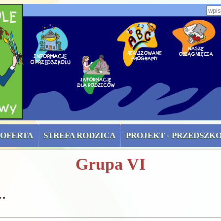
zone)
Wpi
OFERTA
STREFA RODZICA
PROJEKT - PRZEDSZK
Grupa VI
.