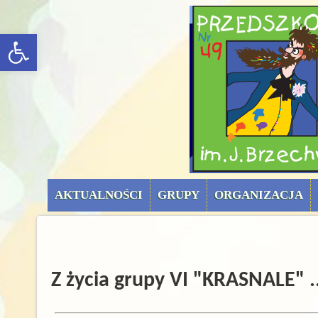
menu górne (uproszc
rozwiń/zwiń panel
AKTUALNOŚCI
GRUPY
ORGANIZACJA
Z życia grupy VI "KRASNALE" ..