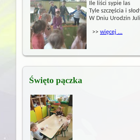
Ile liści sypie las
Tyle szczęścia i sło
W Dniu Urodzin Juli
>>
więcej ...
Święto pączka