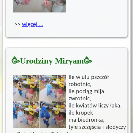
>>
więcej ...
🥳Urodziny Miryam🥳
Ile w ulu pszczół
robotnic,
ile pociąg mija
zwrotnic,
ile kwiatów liczy łąka,
ile kropek
ma biedronka,
tyle szczęścia i słodyczy