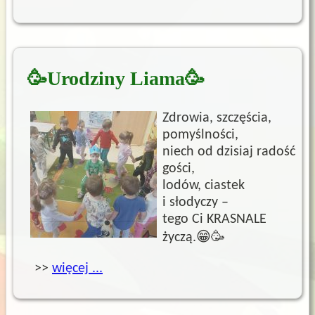
🥳Urodziny Liama🥳
Zdrowia, szczęścia,
pomyślności,
niech od dzisiaj radość
gości,
lodów, ciastek
i słodyczy –
tego Ci KRASNALE
życzą.😁🥳
>>
więcej ...