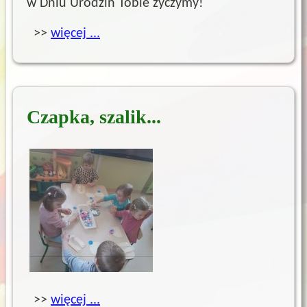
w Dniu Urodzin Tobie życzymy!
>>
więcej ...
Czapka, szalik...
>>
więcej ...