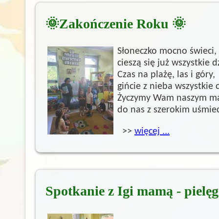
🌞Zakończenie Roku 🌞
Słoneczko mocno świeci,
cieszą się już wszystkie d
Czas na plażę, las i góry,
gińcie z nieba wszystkie
Życzymy Wam naszym mały
do nas z szerokim uśmi
>>
więcej ...
Spotkanie z Igi mamą - pielę