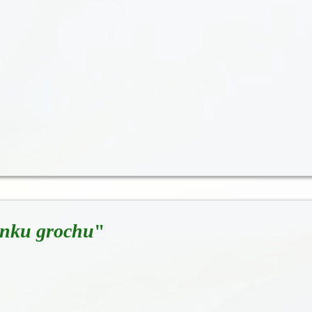
rnku grochu
"