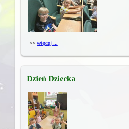
>>
więcej ...
Dzień Dziecka