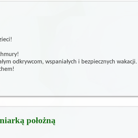
zieci!
 chmury!
m odkrywcom, wspaniałych i bezpiecznych wakacji. O
echem!
gniarką położną