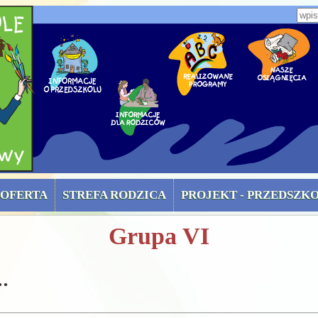
zone)
Wpi
OFERTA
STREFA RODZICA
PROJEKT - PRZEDSZK
Grupa VI
.