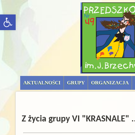
menu górne (uproszc
rozwiń/zwiń panel
AKTUALNOŚCI
GRUPY
ORGANIZACJA
Z życia grupy VI "KRASNALE" ..