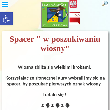
rozwiń/zwiń panel
Spacer " w poszukiwaniu
wiosny"
Wiosna zbliża się wielkimi krokami.
Korzystając ze słonecznej aury wybraliśmy się na
spacer, by poszukać pierwszych oznak wiosny.
I udało się !
🌷🪻🌷🪻🌷🪻