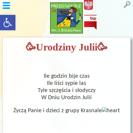
rozwiń/zwiń panel
🥳Urodziny Julii🥳
Ile godzin bije czas
Ile liści sypie las
Tyle szczęścia i słodyczy
W Dniu Urodzin Julii
Życzą Panie i dzieci z grupy Krasnale