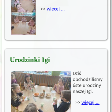
>>
więcej ...
Urodzinki Igi
Dziś
obchodzilismy
6ste urodziny
naszej Igi.
>>
więcej ...