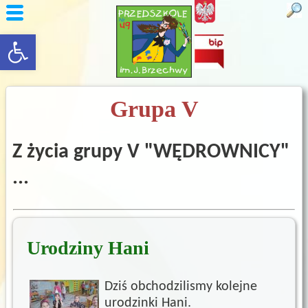
rozwiń/zwiń panel
Grupa V
Z życia grupy V "WĘDROWNICY"
...
Urodziny Hani
Dziś obchodzilismy kolejne
urodzinki Hani.