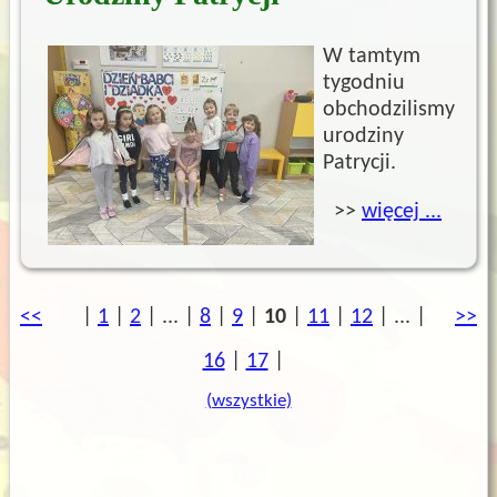
W tamtym
tygodniu
obchodzilismy
urodziny
Patrycji.
>>
więcej ...
poprzednia
<<
|
1
|
2
|
...
|
8
|
9
|
10
|
11
|
12
|
...
|
kole
>>
16
|
17
|
(wszystkie)