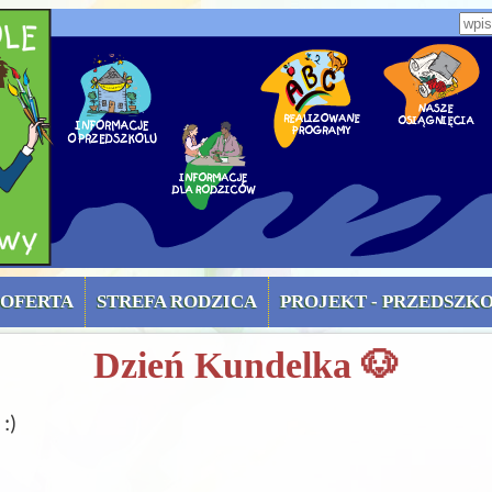
zone)
Wpi
OFERTA
STREFA RODZICA
PROJEKT - PRZEDSZK
Dzień Kundelka 🐶
:)