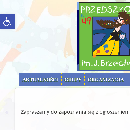
menu górne (uproszc
rozwiń/zwiń panel
AKTUALNOŚCI
GRUPY
ORGANIZACJA
Zapraszamy do zapoznania się z ogłoszeniem 