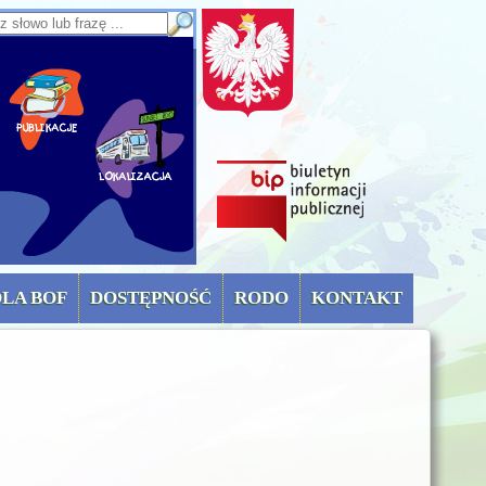
sz słowo lub frazę
OLA BOF
DOSTĘPNOŚĆ
RODO
KONTAKT