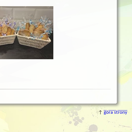
↑
góra strony