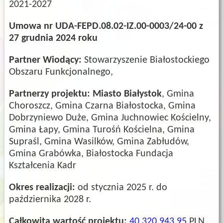
2021-2027
Umowa nr UDA-FEPD.08.02-IZ.00-0003/24-00 z
27 grudnia 2024 roku
Partner Wiodący:
Stowarzyszenie Białostockiego
Obszaru Funkcjonalnego,
Partnerzy projektu:
Miasto Białystok
, Gmina
Choroszcz, Gmina Czarna Białostocka, Gmina
Dobrzyniewo Duże, Gmina Juchnowiec Kościelny,
Gmina Łapy, Gmina Turośń Kościelna, Gmina
Supraśl, Gmina Wasilków, Gmina Zabłudów,
Gmina Grabówka, Białostocka Fundacja
Kształcenia Kadr
Okres realizacji:
od stycznia 2025 r. do
października 2028 r.
Całkowita wartość projektu:
40 320 943,95
PLN