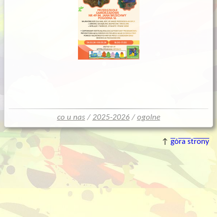
co u nas
/
2025-2026
/
ogolne
↑
góra strony