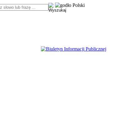
z słowo lub frazę