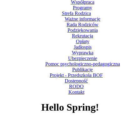
Współpraca
Programy
Strefa Rodzica
Ważne informacje
Rada Rodziców
Podziękowania
Rekrutacja
Opłaty
Jadłospis
Wyprawka
Ubezpieczenie
Pomoc psychologiczno-pedagogiczna
Publikacje
Projekt - Przedszkola BOF
Dostępność
RODO
Kontakt
Hello Spring!