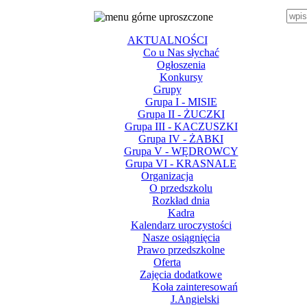
menu górne (uproszczone)
Wpis
AKTUALNOŚCI
Co u Nas słychać
Ogłoszenia
Konkursy
Grupy
Grupa I - MISIE
Grupa II - ŻUCZKI
Grupa III - KACZUSZKI
Grupa IV - ŻABKI
Grupa V - WĘDROWCY
Grupa VI - KRASNALE
Organizacja
O przedszkolu
Rozkład dnia
Kadra
Kalendarz uroczystości
Nasze osiągnięcia
Prawo przedszkolne
Oferta
Zajęcia dodatkowe
Koła zainteresowań
J.Angielski