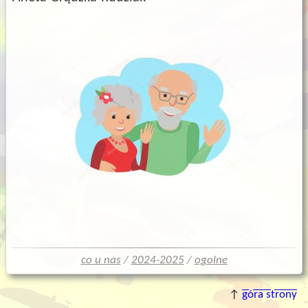
co u nas
/
2024-2025
/
ogolne
↑
góra strony