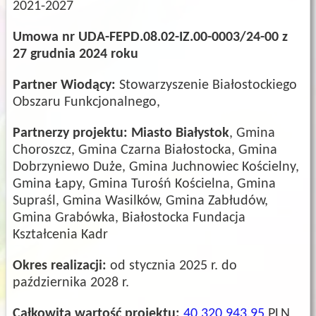
2021-2027
Umowa nr UDA-FEPD.08.02-IZ.00-0003/24-00 z
27 grudnia 2024 roku
Partner Wiodący:
Stowarzyszenie Białostockiego
Obszaru Funkcjonalnego,
Partnerzy projektu:
Miasto Białystok
, Gmina
Choroszcz, Gmina Czarna Białostocka, Gmina
Dobrzyniewo Duże, Gmina Juchnowiec Kościelny,
Gmina Łapy, Gmina Turośń Kościelna, Gmina
Supraśl, Gmina Wasilków, Gmina Zabłudów,
Gmina Grabówka, Białostocka Fundacja
Kształcenia Kadr
Okres realizacji:
od stycznia 2025 r. do
października 2028 r.
Całkowita wartość projektu:
40 320 943,95
PLN