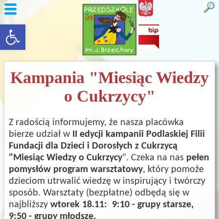
rozwiń/zwiń panel
Kampania "Miesiąc Wiedzy
o Cukrzycy"
Z radością informujemy, że nasza placówka
bierze udział w
II
edycji
kampanii
Podlaskiej
Filii
Fundacji
dla
Dzieci
i Dorosłych z Cukrzycą
"Miesiąc
Wiedzy
o Cukrzycy
". Czeka na nas
pełen
pomysłów program warsztatowy
, który pomoże
dzieciom utrwalić wiedzę w inspirujący i twórczy
sposób. Warsztaty (bezpłatne) odbędą się w
najbliższy
wtorek
18.11:
9:10 - grupy starsze,
9:50 - grupy młodsze.