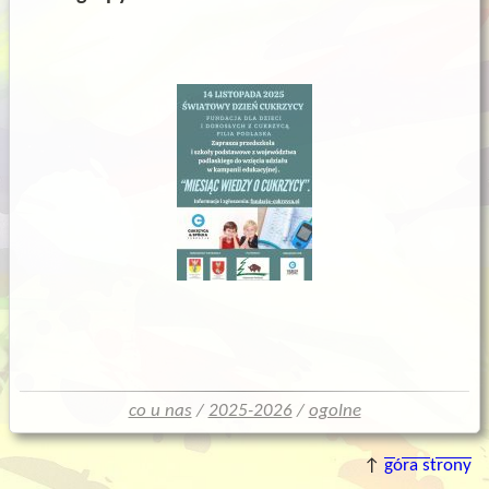
co u nas
/
2025-2026
/
ogolne
↑
góra strony