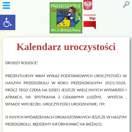
rozwiń/zwiń panel
Kalendarz uroczystości
DRODZY RODZICE!
PREZENTUJEMY WAM WYKAZ PODSTAWOWYCH UROCZYSTOŚCI W
NASZYM PRZEDSZKOLU W ROKU PRZEDSZKOLNYM 2025/2026.
PRÓCZ TEGO CZEKA NA DZIECI JESZCZE WIELE INNYCH WYDARZEŃ I
ATRAKCJI, NP. SPOTKANIA Z CIEKAWYMI LUDŹMI, WYJŚCIA ,
WYJADY, WYCIECZKI, UROCZYSTOŚCI URODZINOWE, ITP.
O INNYCH WYDARZENIACH ORGANIZOWANYCH JESZCZE W NASZYM
PRZEDSZKOLU, BĘDZIEMY INFORMOWAĆ NA BIEŻĄCO.