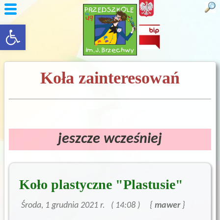
rozwiń/zwiń panel
Koła zainteresowań
jeszcze wcześniej
Koło plastyczne "Plastusie"
Środa, 1 grudnia 2021 r. ( 14:08 )
{
autor:
mawer
}