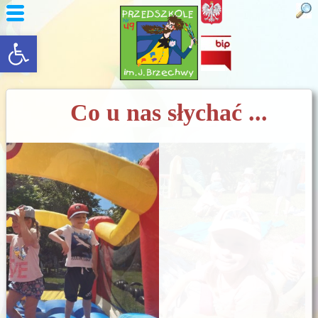
rozwiń/zwiń panel
Co u nas słychać ...