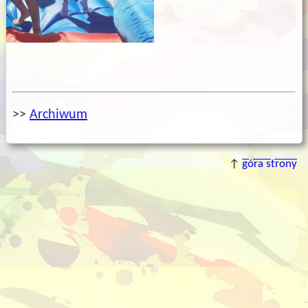
>>
Archiwum
↑
góra strony