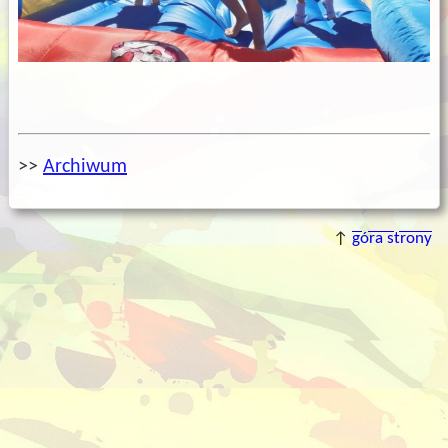
>>
Archiwum
↑
góra strony