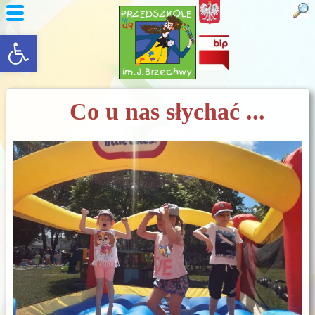
rozwiń/zwiń panel
Co u nas słychać ...