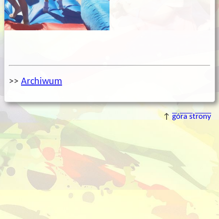
>>
Archiwum
↑
góra strony