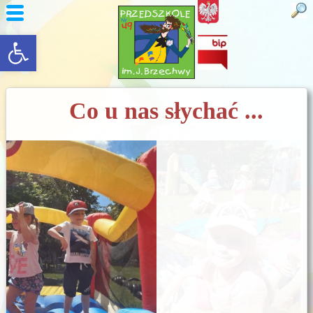
rozwiń/zwiń panel
Co u nas słychać ...